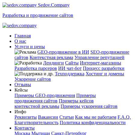
Sedov.Company
Разработка и продвижение сайтов
Главная
О нас
Услуги и цены
GEO-продвижение в ИИ
SEO-продвижение
сайтов
Контекстная реклама
Управление репутацией
Лендинги
Сайты
Интернет-магазины
Разработка парсеров
ИИ чат-бот
Процесс разработки
Техподдержка
Хостинг и домены
Ускорение сайтов
Отзывы
Кейсы
Примеры GEO-продвижения
Примеры
продвижения сайтов
Примеры кейсов
контекстной рекламы
Примеры ускорения сайтов
Инфо
Реквизиты
Вакансии
Статьи
Как мы не работаем
F.A.Q.
Благотворительность
Политика конфиденциальности
Контакты
Москва
Мытищи
Санкт-Петербург