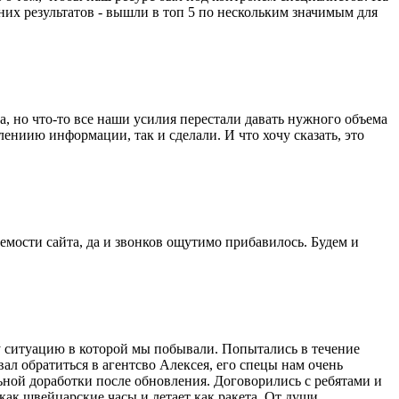
их результатов - вышли в топ 5 по нескольким значимым для
, но что-то все наши усилия перестали давать нужного объема
ениию информации, так и сделали. И что хочу сказать, это
емости сайта, да и звонков ощутимо прибавилось. Будем и
ту ситуацию в которой мы побывали. Попытались в течение
ал обратиться в агентсво Алексея, его спецы нам очень
льной доработки после обновления. Договорились с ребятами и
 как швейцарские часы и летает как ракета. От души