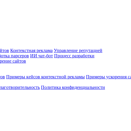
йтов
Контекстная реклама
Управление репутацией
ботка парсеров
ИИ чат-бот
Процесс разработки
рение сайтов
тов
Примеры кейсов контекстной рекламы
Примеры ускорения с
лаготворительность
Политика конфиденциальности