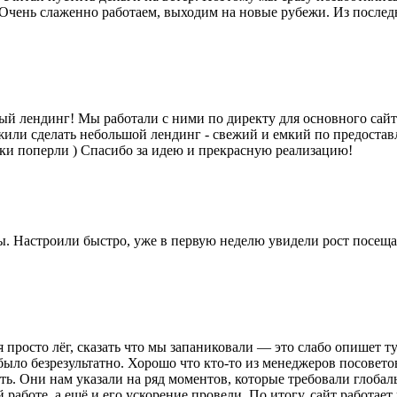
Очень слаженно работаем, выходим на новые рубежи. Из последн
ый лендинг! Мы работали с ними по директу для основного сайта
жили сделать небольшой лендинг - свежий и емкий по предоставл
вки поперли ) Спасибо за идею и прекрасную реализацию!
ы. Настроили быстро, уже в первую неделю увидели рост посеща
 просто лёг, сказать что мы запаниковали — это слабо опишет 
было безрезультатно. Хорошо что кто-то из менеджеров посоветов
тать. Они нам указали на ряд моментов, которые требовали глоба
работе, а ещё и его ускорение провели. По итогу, сайт работает