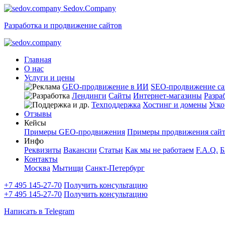
Sedov.Company
Разработка и продвижение сайтов
Главная
О нас
Услуги и цены
GEO-продвижение в ИИ
SEO-продвижение са
Лендинги
Сайты
Интернет-магазины
Разра
Техподдержка
Хостинг и домены
Уско
Отзывы
Кейсы
Примеры GEO-продвижения
Примеры продвижения сай
Инфо
Реквизиты
Вакансии
Статьи
Как мы не работаем
F.A.Q.
Б
Контакты
Москва
Мытищи
Санкт-Петербург
+7 495 145-27-70
Получить консультацию
+7 495 145-27-70
Получить консультацию
Написать в Telegram