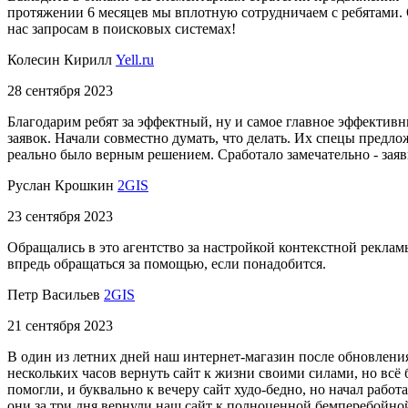
протяжении 6 месяцев мы вплотную сотрудничаем с ребятами. 
нас запросам в поисковых системах!
Колесин Кирилл
Yell.ru
28 сентября 2023
Благодарим ребят за эффектный, ну и самое главное эффективн
заявок. Начали совместно думать, что делать. Их спецы предло
реально было верным решением. Сработало замечательно - зая
Руслан Крошкин
2GIS
23 сентября 2023
Обращались в это агентство за настройкой контекстной реклам
впредь обращаться за помощью, если понадобится.
Петр Васильев
2GIS
21 сентября 2023
В один из летних дней наш интернет-магазин после обновления
нескольких часов вернуть сайт к жизни своими силами, но всё 
помогли, и буквально к вечеру сайт худо-бедно, но начал рабо
они за три дня вернули наш сайт к полноценной бемперебойной 