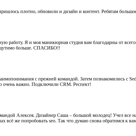
 пришлось плотно, обновили и дизайн и контент. Ребятам большое
ную работу. Я и моя маникюрная студия вам благодарны от всег
 ощутимо больше. СПАСИБО!!
взаимопонимания с прежней командой. Затем познакомились с Se
ыло очень важно. Подключили CRM. Респект!
омандой Алексея. Дизайнер Саша – большой молодец! Учел все н
нах всё же попробовать seo. Так что думаю снова обратимся к вам