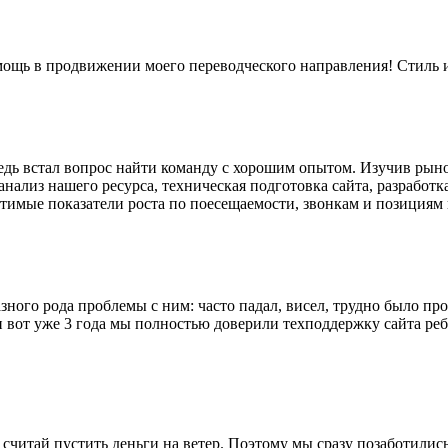
помощь в продвижении моего переводческого направления! Стиль 
едь встал вопрос найти команду с хорошим опытом. Изучив рыно
ализ нашего ресурса, техническая подготовка сайта, разработка 
тимые показатели роста по поесещаемости, звонкам и позициям 
зного рода проблемы с ним: часто падал, висел, трудно было про
и вот уже 3 года мы полностью доверили техподдержку сайта ребя
считай пустить деньги на ветер. Поэтому мы сразу позаботились