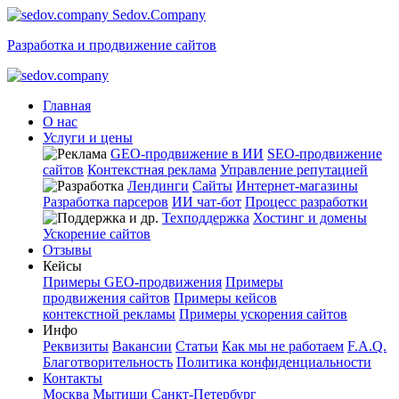
Sedov.Company
Разработка и продвижение сайтов
Главная
О нас
Услуги и цены
GEO-продвижение в ИИ
SEO-продвижение
сайтов
Контекстная реклама
Управление репутацией
Лендинги
Сайты
Интернет-магазины
Разработка парсеров
ИИ чат-бот
Процесс разработки
Техподдержка
Хостинг и домены
Ускорение сайтов
Отзывы
Кейсы
Примеры GEO-продвижения
Примеры
продвижения сайтов
Примеры кейсов
контекстной рекламы
Примеры ускорения сайтов
Инфо
Реквизиты
Вакансии
Статьи
Как мы не работаем
F.A.Q.
Благотворительность
Политика конфиденциальности
Контакты
Москва
Мытищи
Санкт-Петербург